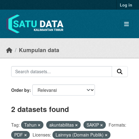
Skip to main content
Log in
Kumpulan data
Order by
2 datasets found
Tag:
Tahun
akuntabilitas
SAKIP
Formats:
PDF
Licenses:
Lainnya (Domain Publik)