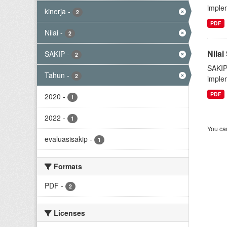
implem
kinerja
-
2
PDF
Nilai
-
2
Nila
SAKIP
-
2
SAKIP
Tahun
-
2
implem
PDF
2020
-
1
2022
-
1
You can
evaluasisakip
-
1
Formats
PDF
-
2
Licenses