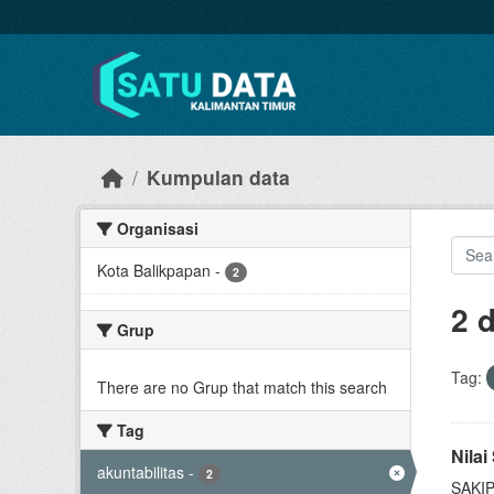
Skip to main content
Kumpulan data
Organisasi
Kota Balikpapan
-
2
2 
Grup
Tag:
There are no Grup that match this search
Tag
Nila
akuntabilitas
-
2
SAKIP