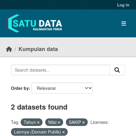
Skip to main content
Log in
Kumpulan data
Order by
2 datasets found
Tag:
Tahun
Nilai
SAKIP
Licenses:
Lainnya (Domain Publik)