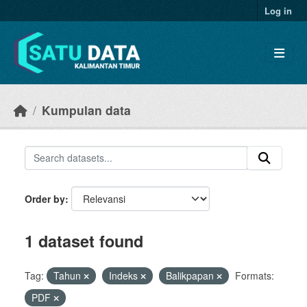
Skip to main content
Log in
Kumpulan data
Order by
1 dataset found
Tag:
Tahun
Indeks
Balikpapan
Formats:
PDF