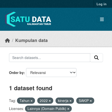
Skip to main content
Log in
Kumpulan data
Order by
1 dataset found
Tag:
Tahun
2022
kinerja
SAKIP
Licenses:
Lainnya (Domain Publik)