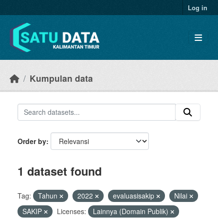
Skip to main content
Log in
Kumpulan data
Order by
1 dataset found
Tag:
Tahun
2022
evaluasisakip
Nilai
SAKIP
Licenses:
Lainnya (Domain Publik)