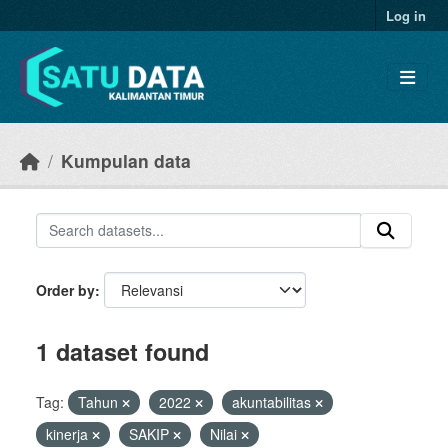
Skip to main content
Log in
Kumpulan data
Order by
1 dataset found
Tag:
Tahun
2022
akuntabilitas
kinerja
SAKIP
Nilai