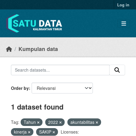
Skip to main content
Log in
Kumpulan data
Order by
1 dataset found
Tag:
Tahun
2022
akuntabilitas
kinerja
SAKIP
Licenses: