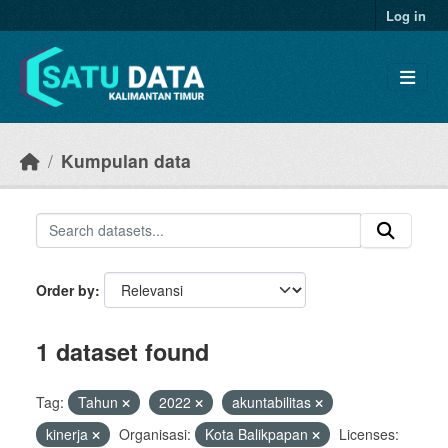
Skip to main content
Log in
Kumpulan data
Order by
1 dataset found
Tag:
Tahun
2022
akuntabilitas
kinerja
Organisasi:
Kota Balikpapan
Licenses: