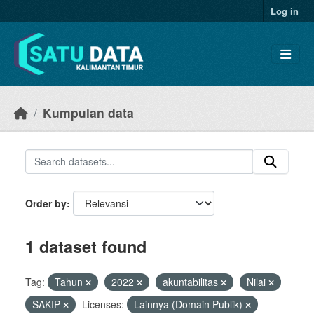
Skip to main content
Log in
Kumpulan data
Order by
1 dataset found
Tag:
Tahun
2022
akuntabilitas
Nilai
SAKIP
Licenses:
Lainnya (Domain Publik)