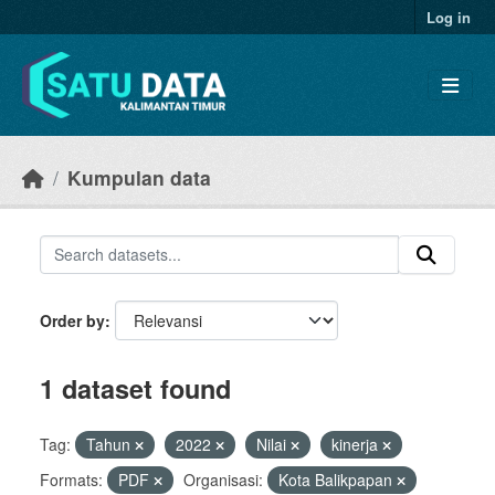
Skip to main content
Log in
Kumpulan data
Order by
1 dataset found
Tag:
Tahun
2022
Nilai
kinerja
Formats:
PDF
Organisasi:
Kota Balikpapan