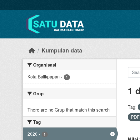
Skip to main content
Kumpulan data
Organisasi
Kota Balikpapan
-
1
1 
Grup
Tag:
There are no Grup that match this search
PD
Tag
2020
-
1
Nila