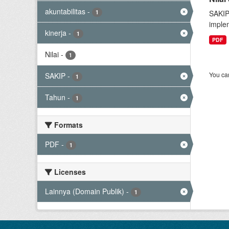
akuntabilitas
-
1
SAKIP
implem
kinerja
-
1
PDF
Nilai
-
1
You can
SAKIP
-
1
Tahun
-
1
Formats
PDF
-
1
Licenses
Lainnya (Domain Publik)
-
1