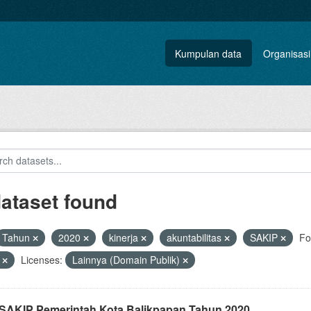
Kumpulan data
Organisasi
dataset found
Tahun
2020
kinerja
akuntabilitas
SAKIP
Fo
F
Licenses:
Lainnya (Domain Publik)
i SAKIP Pemerintah Kota Balikpapan Tahun 2020