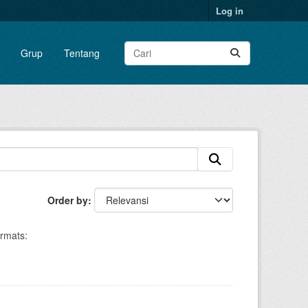
Log in
Grup
Tentang
Order by
rmats: