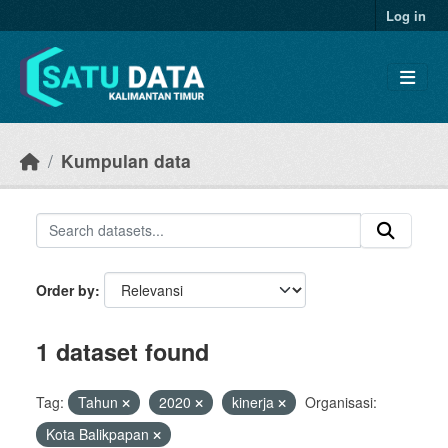
Skip to main content
Log in
Kumpulan data
Order by
1 dataset found
Tag:
Tahun
2020
kinerja
Organisasi:
Kota Balikpapan