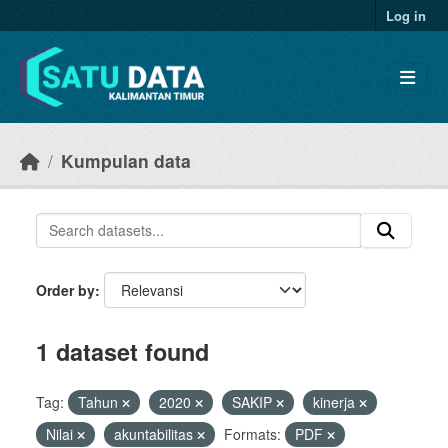
Skip to main content
Log in
Kumpulan data
Order by
1 dataset found
Tag:
Tahun
2020
SAKIP
kinerja
Nilai
akuntabilitas
Formats:
PDF