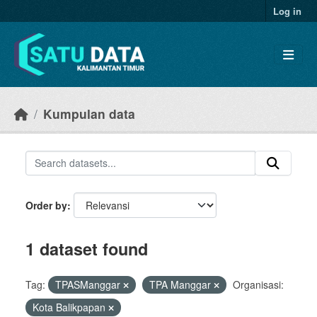
Skip to main content
Log in
Kumpulan data
Order by
1 dataset found
Tag:
TPASManggar
TPA Manggar
Organisasi:
Kota Balikpapan