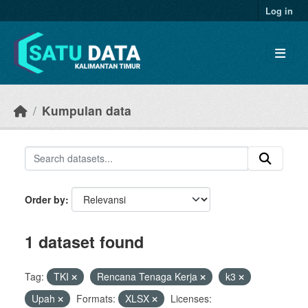
Skip to main content
Log in
Kumpulan data
Order by
1 dataset found
Tag:
TKI
Rencana Tenaga Kerja
k3
Upah
Formats:
XLSX
Licenses: