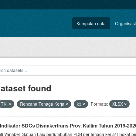
Kumpulan data
Organisasi
dataset found
TKI
Rencana Tenaga Kerja
k3
Formats:
XLSX
 Indikator SDGs Disnakertrans Prov. Kaltim Tahun 2019-202
uti Variabel_Satuan Laju pertumbuhan PDB per tenaga kerja/Tingkat p