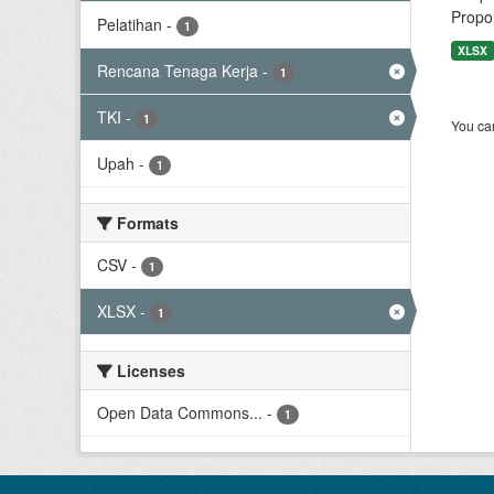
Propor
Pelatihan
-
1
XLSX
Rencana Tenaga Kerja
-
1
TKI
-
1
You can
Upah
-
1
Formats
CSV
-
1
XLSX
-
1
Licenses
Open Data Commons...
-
1