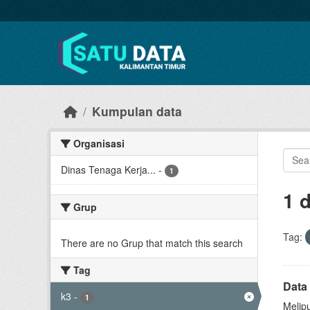
Skip to main content
Kumpulan data
Organisasi
Dinas Tenaga Kerja...
-
1
1 
Grup
Tag:
There are no Grup that match this search
Tag
Data
k3
-
1
Melip