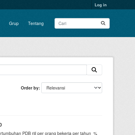
Log in
Grup
Tentang
Order by
0
ertumbuhan PDB riil per orang bekerja per tahun_%