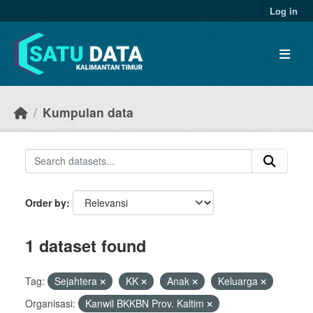
Skip to main content
Log in
Kumpulan data
Order by
1 dataset found
Tag:
Sejahtera
KK
Anak
Keluarga
Organisasi:
Kanwil BKKBN Prov. Kaltim