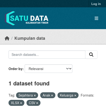
Skip to main content
Log in
Kumpulan data
Order by
1 dataset found
Tag:
Sejahtera
Anak
Keluarga
Formats:
XLSX
CSV