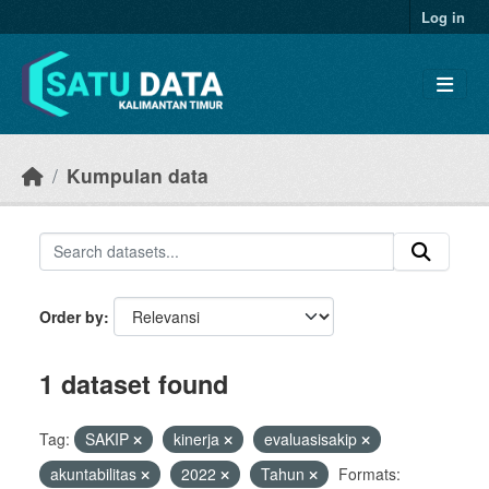
Skip to main content
Log in
Kumpulan data
Order by
1 dataset found
Tag:
SAKIP
kinerja
evaluasisakip
akuntabilitas
2022
Tahun
Formats: