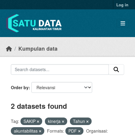
Skip to main content
Log in
Kumpulan data
Order by
2 datasets found
Tag:
SAKIP
kinerja
Tahun
akuntabilitas
Formats:
PDF
Organisasi: