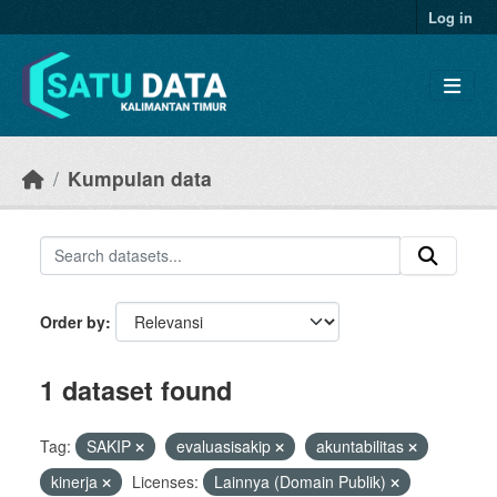
Skip to main content
Log in
Kumpulan data
Order by
1 dataset found
Tag:
SAKIP
evaluasisakip
akuntabilitas
kinerja
Licenses:
Lainnya (Domain Publik)