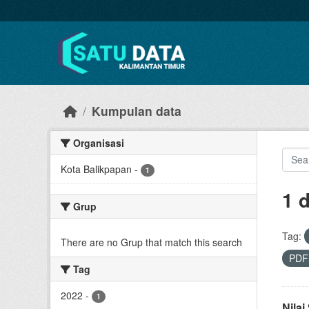
Skip to main content
Kumpulan data
Organisasi
Kota Balikpapan
-
1
1 
Grup
Tag:
There are no Grup that match this search
PD
Tag
2022
-
1
Nila