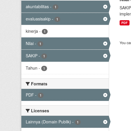
akuntabilitas
-
1
SAKIP
implem
evaluasisakip
-
1
PDF
kinerja
-
1
You can
Nilai
-
1
SAKIP
-
1
Tahun
-
1
Formats
PDF
-
1
Licenses
Lainnya (Domain Publik)
-
1