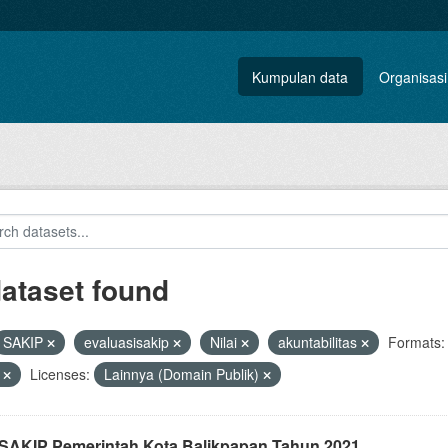
Kumpulan data
Organisasi
dataset found
SAKIP
evaluasisakip
Nilai
akuntabilitas
Formats:
F
Licenses:
Lainnya (Domain Publik)
i SAKIP Pemerintah Kota Balikpapan Tahun 2021