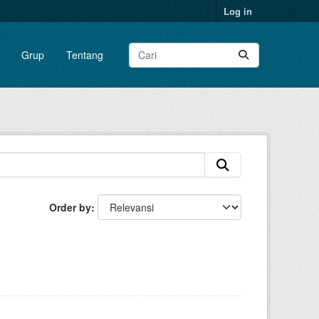
Log in
Grup
Tentang
Order by