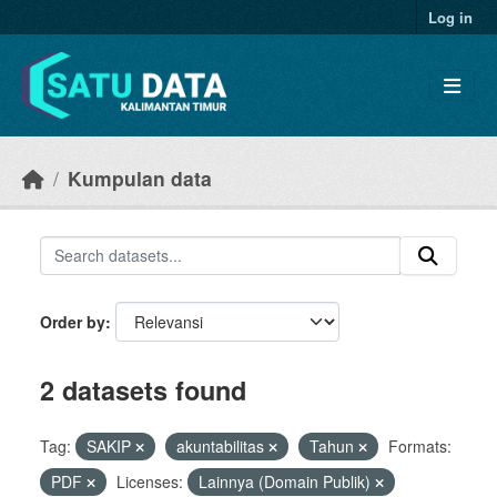
Skip to main content
Log in
Kumpulan data
Order by
2 datasets found
Tag:
SAKIP
akuntabilitas
Tahun
Formats:
PDF
Licenses:
Lainnya (Domain Publik)