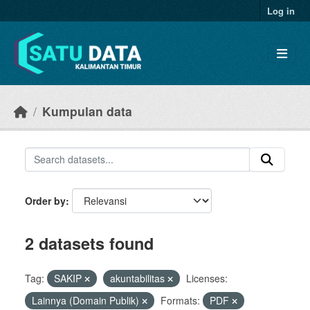
Skip to main content
Log in
Kumpulan data
Order by
2 datasets found
Tag:
SAKIP
akuntabilitas
Licenses:
Lainnya (Domain Publik)
Formats:
PDF