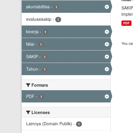
akuntabilitas
-
1
SAKIP
implem
evaluasisakip
-
1
PDF
kinerja
-
1
You can
Nilai
-
1
SAKIP
-
1
Tahun
-
1
Formats
PDF
-
1
Licenses
Lainnya (Domain Publik)
-
1