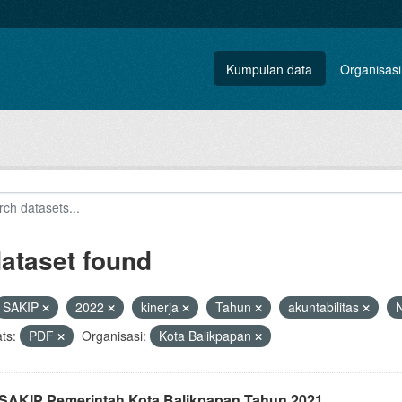
Kumpulan data
Organisasi
dataset found
SAKIP
2022
kinerja
Tahun
akuntabilitas
N
ts:
PDF
Organisasi:
Kota Balikpapan
i SAKIP Pemerintah Kota Balikpapan Tahun 2021