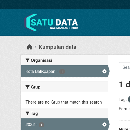
Skip to main content
Kumpulan data
Organisasi
Kota Balikpapan
-
1
1 
Grup
Tag:
There are no Grup that match this search
Forma
Tag
2022
-
1
Nila