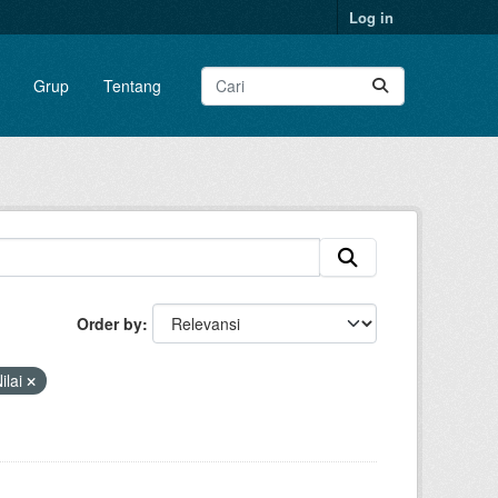
Log in
Grup
Tentang
Order by
ilai