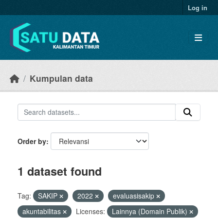
Skip to main content
Log in
Kumpulan data
Order by
1 dataset found
Tag:
SAKIP
2022
evaluasisakip
akuntabilitas
Licenses:
Lainnya (Domain Publik)