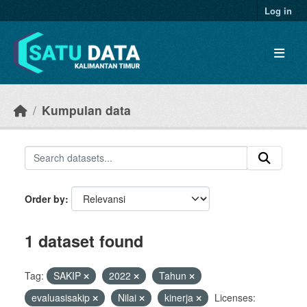
Skip to main content
Log in
Kumpulan data
Order by
1 dataset found
Tag:
SAKIP
2022
Tahun
evaluasisakip
Nilai
kinerja
Licenses: