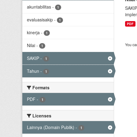
akuntabilitas
-
1
SAKIP
implem
evaluasisakip
-
1
PDF
kinerja
-
1
You can
Nilai
-
1
SAKIP
-
1
Tahun
-
1
Formats
PDF
-
1
Licenses
Lainnya (Domain Publik)
-
1