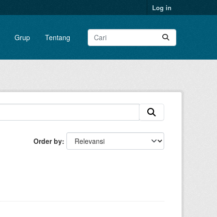
Log in
Grup
Tentang
Order by