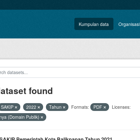
Kumpulan data
Organisasi
dataset found
SAKIP
2022
Tahun
Formats:
PDF
Licenses:
nya (Domain Publik)
i SAKIP Pemerintah Kota Balikpapan Tahun 2021