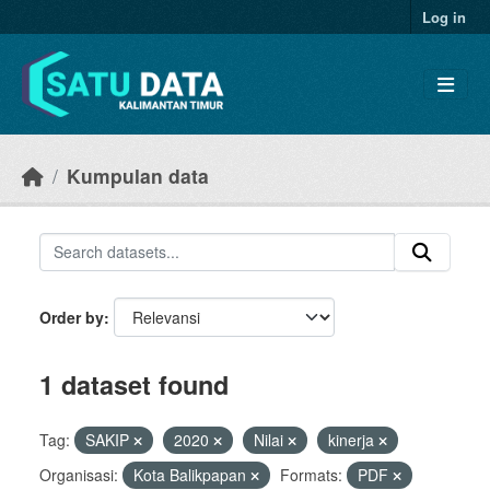
Skip to main content
Log in
Kumpulan data
Order by
1 dataset found
Tag:
SAKIP
2020
Nilai
kinerja
Organisasi:
Kota Balikpapan
Formats:
PDF