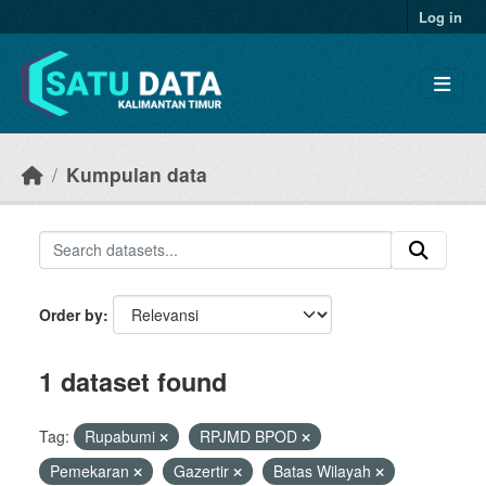
Skip to main content
Log in
Kumpulan data
Order by
1 dataset found
Tag:
Rupabumi
RPJMD BPOD
Pemekaran
Gazertir
Batas Wilayah