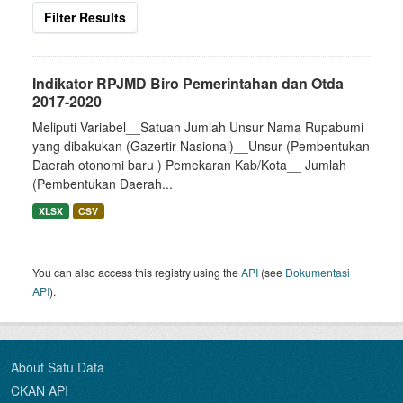
Filter Results
Indikator RPJMD Biro Pemerintahan dan Otda
2017-2020
Meliputi Variabel__Satuan Jumlah Unsur Nama Rupabumi
yang dibakukan (Gazertir Nasional)__Unsur (Pembentukan
Daerah otonomi baru ) Pemekaran Kab/Kota__ Jumlah
(Pembentukan Daerah...
XLSX
CSV
You can also access this registry using the
API
(see
Dokumentasi
API
).
About Satu Data
CKAN API