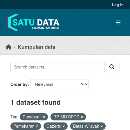
Skip to main content
Log in
Kumpulan data
Order by
1 dataset found
Tag:
Rupabumi
RPJMD BPOD
Pemekaran
Gazertir
Batas Wilayah