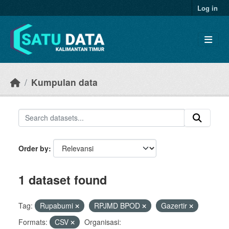
Skip to main content
Log in
Kumpulan data
Order by
1 dataset found
Tag:
Rupabumi
RPJMD BPOD
Gazertir
Formats:
CSV
Organisasi: