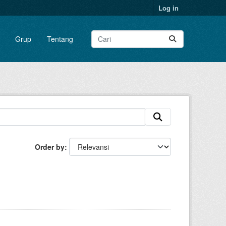
Log in
Grup
Tentang
Order by