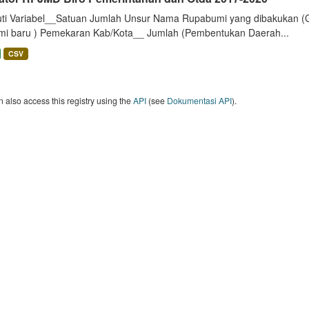
uti Variabel__Satuan Jumlah Unsur Nama Rupabumi yang dibakukan (
mi baru ) Pemekaran Kab/Kota__ Jumlah (Pembentukan Daerah...
CSV
 also access this registry using the
API
(see
Dokumentasi API
).