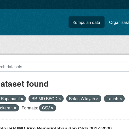
Kumpulan data
Organisasi
dataset found
Rupabumi
RPJMD BPOD
Batas Wilayah
Tanah
ekaran
Formats:
CSV
kator RPJMD Biro Pemerintahan dan Otda 2017-2020