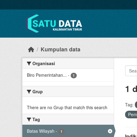
Skip to main content
Kumpulan data
Organisasi
Biro Pemerintahan...
-
1
1 
Grup
Tag:
There are no Grup that match this search
Pem
Tag
Batas Wilayah
-
1
Indi