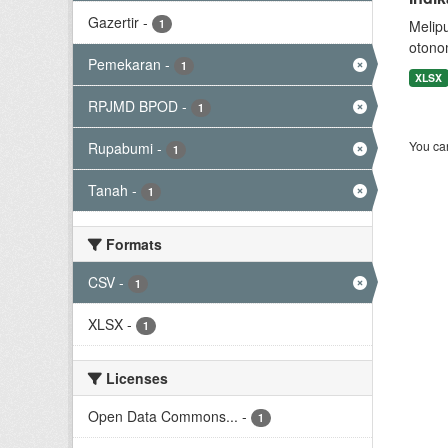
Gazertir
-
1
Melip
otono
Pemekaran
-
1
XLSX
RPJMD BPOD
-
1
You can
Rupabumi
-
1
Tanah
-
1
Formats
CSV
-
1
XLSX
-
1
Licenses
Open Data Commons...
-
1