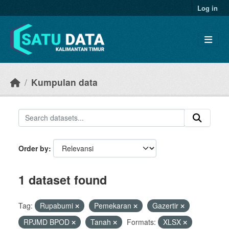
Skip to main content
Log in
Kumpulan data
Order by
1 dataset found
Tag:
Rupabumi
Pemekaran
Gazertir
RPJMD BPOD
Tanah
Formats:
XLSX