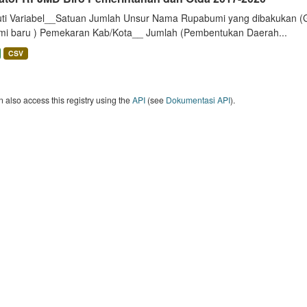
uti Variabel__Satuan Jumlah Unsur Nama Rupabumi yang dibakukan (
mi baru ) Pemekaran Kab/Kota__ Jumlah (Pembentukan Daerah...
CSV
 also access this registry using the
API
(see
Dokumentasi API
).