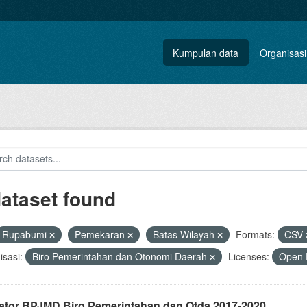
Kumpulan data
Organisasi
dataset found
Rupabumi
Pemekaran
Batas Wilayah
Formats:
CSV
sasi:
Biro Pemerintahan dan Otonomi Daerah
Licenses:
Open 
kator RPJMD Biro Pemerintahan dan Otda 2017-2020