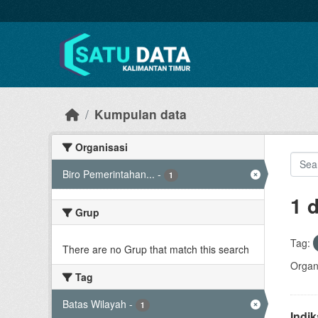
Skip to main content
Kumpulan data
Organisasi
Biro Pemerintahan...
-
1
1 
Grup
Tag:
There are no Grup that match this search
Organi
Tag
Batas Wilayah
-
1
Indi