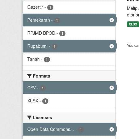
Gazertir
-
1
Melip
otono
Pemekaran
-
1
XLSX
RPJMD BPOD
-
1
You can
Rupabumi
-
1
Tanah
-
1
Formats
CSV
-
1
XLSX
-
1
Licenses
Open Data Commons...
-
1