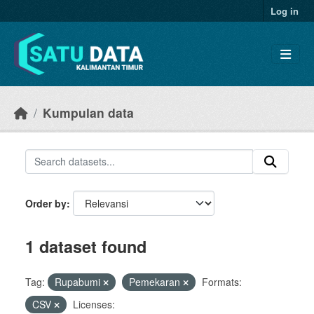
Skip to main content
Log in
Kumpulan data
Order by
1 dataset found
Tag:
Rupabumi
Pemekaran
Formats:
CSV
Licenses: