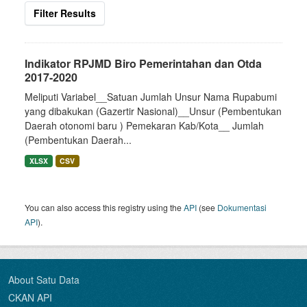
Filter Results
Indikator RPJMD Biro Pemerintahan dan Otda
2017-2020
Meliputi Variabel__Satuan Jumlah Unsur Nama Rupabumi
yang dibakukan (Gazertir Nasional)__Unsur (Pembentukan
Daerah otonomi baru ) Pemekaran Kab/Kota__ Jumlah
(Pembentukan Daerah...
XLSX
CSV
You can also access this registry using the
API
(see
Dokumentasi
API
).
About Satu Data
CKAN API