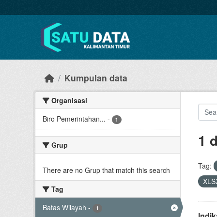
Skip to main content
Kumpulan data
Organisasi
Biro Pemerintahan...
-
1
1 
Grup
Tag:
There are no Grup that match this search
XLS
Tag
Batas Wilayah
-
1
Indi