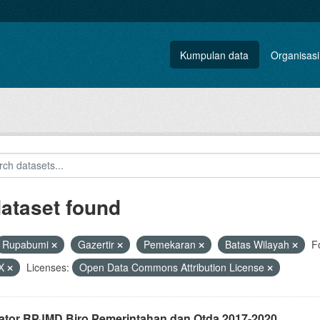
Kumpulan data
Organisasi
dataset found
Rupabumi
Gazertir
Pemekaran
Batas Wilayah
F
X
Licenses:
Open Data Commons Attribution License
kator RPJMD Biro Pemerintahan dan Otda 2017-2020