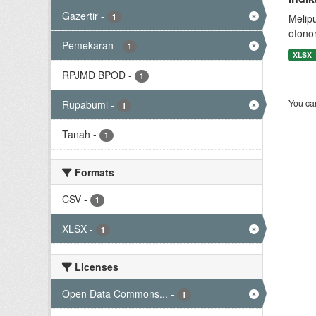
Gazertir
-
1
Melip
otono
Pemekaran
-
1
XLSX
RPJMD BPOD
-
1
You can
Rupabumi
-
1
Tanah
-
1
Formats
CSV
-
1
XLSX
-
1
Licenses
Open Data Commons...
-
1