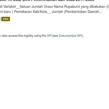
uti Variabel__Satuan Jumlah Unsur Nama Rupabumi yang dibakukan (
mi baru ) Pemekaran Kab/Kota__ Jumlah (Pembentukan Daerah...
CSV
 also access this registry using the
API
(see
Dokumentasi API
).