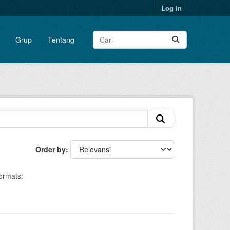
Log in
Grup
Tentang
Order by
ormats: