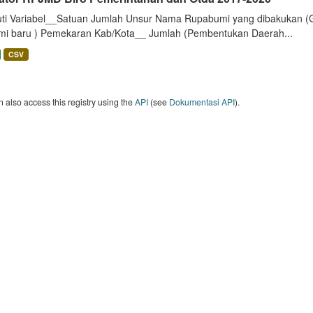
uti Variabel__Satuan Jumlah Unsur Nama Rupabumi yang dibakukan (
mi baru ) Pemekaran Kab/Kota__ Jumlah (Pembentukan Daerah...
CSV
 also access this registry using the
API
(see
Dokumentasi API
).