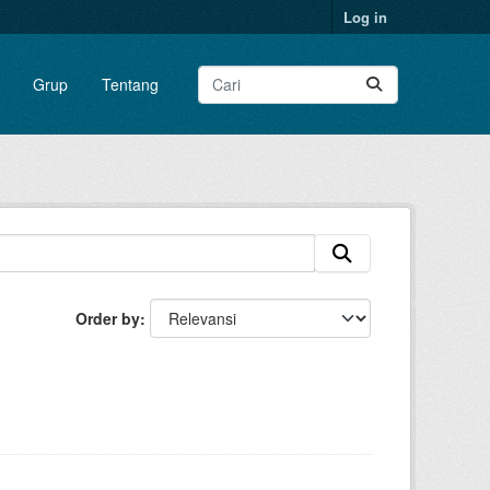
Log in
Grup
Tentang
Order by