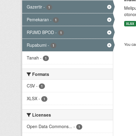
Gazertir
-
1
Melip
otono
Pemekaran
-
1
XLSX
RPJMD BPOD
-
1
You can
Rupabumi
-
1
Tanah
-
1
Formats
CSV
-
1
XLSX
-
1
Licenses
Open Data Commons...
-
1