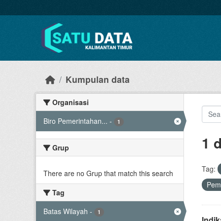
Skip to main content
Kumpulan data
Organisasi
Biro Pemerintahan...
-
1
1 
Grup
Tag:
There are no Grup that match this search
Pem
Tag
Batas Wilayah
-
1
Indi