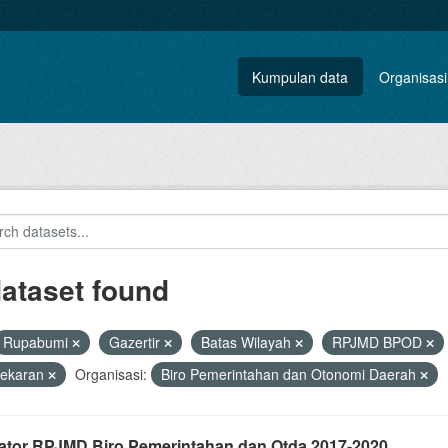
Kumpulan data
Organisasi
dataset found
Rupabumi
Gazertir
Batas Wilayah
RPJMD BPOD
ekaran
Organisasi:
Biro Pemerintahan dan Otonomi Daerah
kator RPJMD Biro Pemerintahan dan Otda 2017-2020