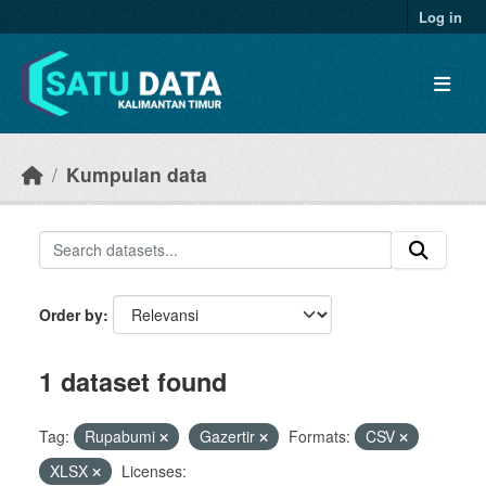
Skip to main content
Log in
Kumpulan data
Order by
1 dataset found
Tag:
Rupabumi
Gazertir
Formats:
CSV
XLSX
Licenses: