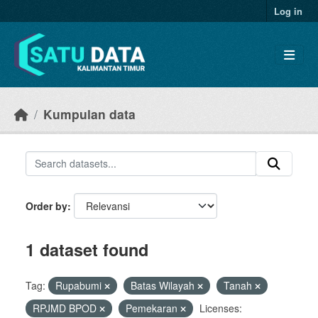
Skip to main content
Log in
Kumpulan data
Order by
1 dataset found
Tag:
Rupabumi
Batas Wilayah
Tanah
RPJMD BPOD
Pemekaran
Licenses: