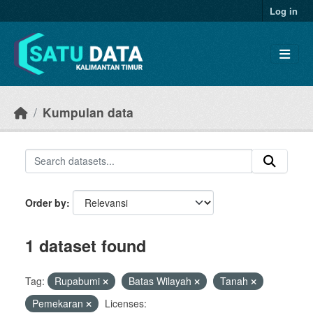
Skip to main content
Log in
Kumpulan data
Order by
1 dataset found
Tag:
Rupabumi
Batas Wilayah
Tanah
Pemekaran
Licenses: