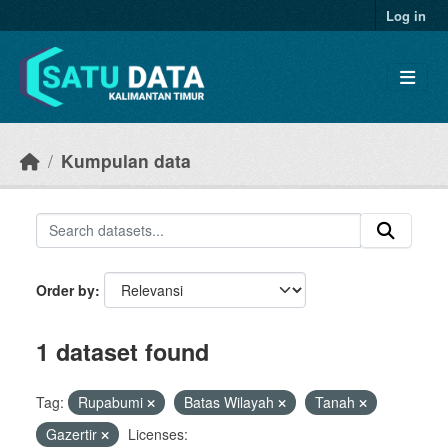
Skip to main content
Log in
Kumpulan data
Order by
1 dataset found
Tag:
Rupabumi
Batas Wilayah
Tanah
Gazertir
Licenses: