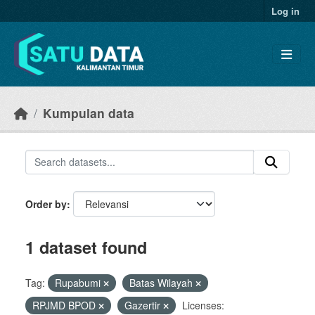
Skip to main content
Log in
Kumpulan data
Order by
1 dataset found
Tag:
Rupabumi
Batas Wilayah
RPJMD BPOD
Gazertir
Licenses: