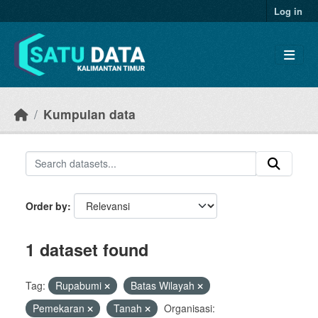
Skip to main content
Log in
Kumpulan data
Order by
1 dataset found
Tag:
Rupabumi
Batas Wilayah
Pemekaran
Tanah
Organisasi: