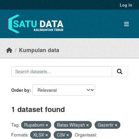
Skip to main content
Log in
Kumpulan data
Order by
1 dataset found
Tag:
Rupabumi
Batas Wilayah
Gazertir
Formats:
XLSX
CSV
Organisasi: