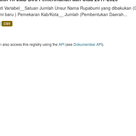
uti Variabel__Satuan Jumlah Unsur Nama Rupabumi yang dibakukan (
mi baru ) Pemekaran Kab/Kota__ Jumlah (Pembentukan Daerah...
CSV
 also access this registry using the
API
(see
Dokumentasi API
).