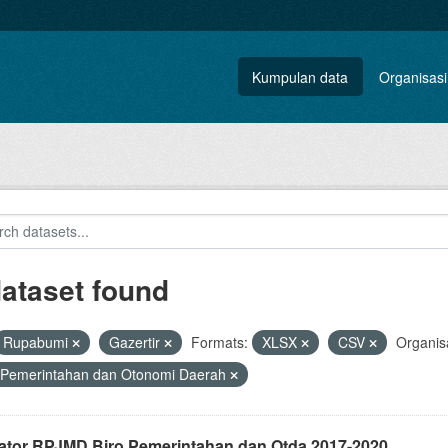
Kumpulan data
Organisasi
dataset found
Rupabumi
Gazertir
Formats:
XLSX
CSV
Organisa
 Pemerintahan dan Otonomi Daerah
kator RPJMD Biro Pemerintahan dan Otda 2017-2020