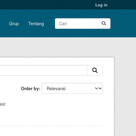
Log in
Grup
Tentang
Order by
si: