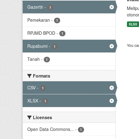
Gazertir
-
1
Melip
otono
Pemekaran
-
1
XLSX
RPJMD BPOD
-
1
You can
Rupabumi
-
1
Tanah
-
1
Formats
CSV
-
1
XLSX
-
1
Licenses
Open Data Commons...
-
1