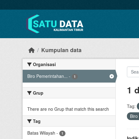
Skip to main content
Kumpulan data
Organisasi
Biro Pemerintahan...
-
1
1 
Grup
Tag:
There are no Grup that match this search
Biro
Tag
Batas Wilayah
-
1
Indi