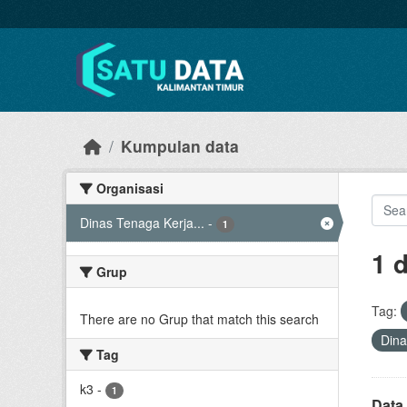
Skip to main content
Kumpulan data
Organisasi
Dinas Tenaga Kerja...
-
1
1 
Grup
Tag:
There are no Grup that match this search
Dina
Tag
k3
-
1
Data