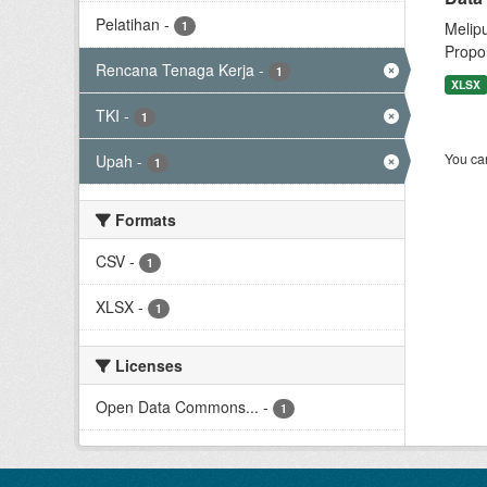
Pelatihan
-
1
Melip
Propor
Rencana Tenaga Kerja
-
1
XLSX
TKI
-
1
You can
Upah
-
1
Formats
CSV
-
1
XLSX
-
1
Licenses
Open Data Commons...
-
1