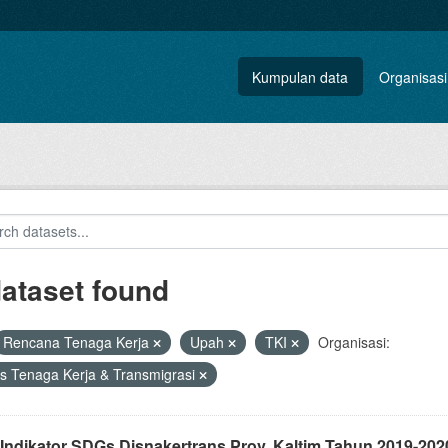
Kumpulan data
Organisasi
dataset found
Rencana Tenaga Kerja
Upah
TKI
Organisasi:
s Tenaga Kerja & Transmigrasi
 Indikator SDGs Disnakertrans Prov. Kaltim Tahun 2019-202