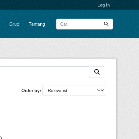
Log in
Grup
Tentang
Order by
0