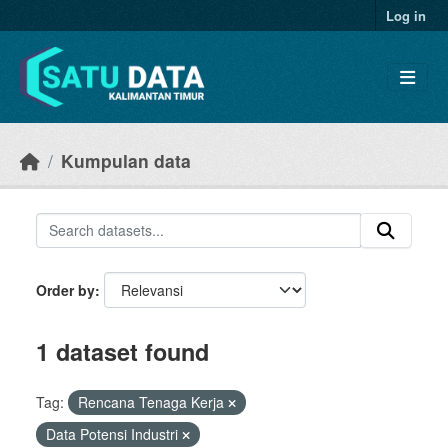
Skip to main content
Log in
Kumpulan data
Order by
1 dataset found
Tag:
Rencana Tenaga Kerja
Data Potensi Industri